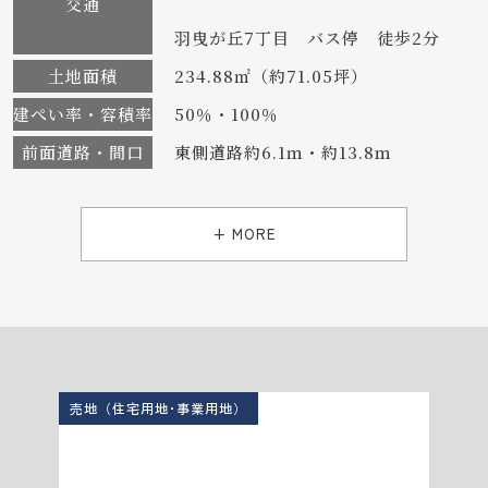
交通
羽曳が丘7丁目 バス停 徒歩2分
土地面積
234.88㎡（約71.05坪）
建ぺい率・容積率
50％・100％
前面道路・間口
東側道路約6.1ｍ・約13.8ｍ
+ MORE
売地（住宅用地･事業用地）