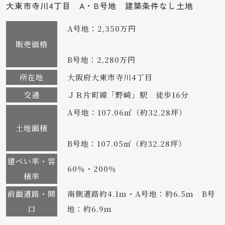
大東市寺川4丁目 A・B号地 建築条件なし土地
A号地：2,350万円
販売価格
B号地：2,280万円
所在地
大阪府大東市寺川4丁目
交通
ＪＲ片町線「野崎」駅 徒歩16分
A号地：107.06㎡（約32.28坪）
土地面積
B号地：107.05㎡（約32.28坪）
建ぺい率・容
60％・200％
積率
前面道路・間
南側道路約4.1ｍ・A号地：約6.5ｍ B号
口
地：約6.9ｍ