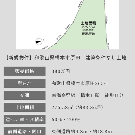
【新規物件】和歌山県橋本市原田 建築条件なし土地
販売価格
380万円
所在地
和歌山県橋本市原田265-1
交通
南海高野線「橋本」駅 徒歩11分
土地面積
275.58㎡（約83.36坪）
建ぺい率・容積率
60％・200％
前面道路・間口
東側道路約4.8ｍ・約18.8ｍ