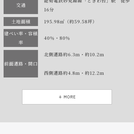
能勢電鉄妙見線線「ときわ台」駅 徒歩
交通
16分
土地面積
195.98㎡（約59.58坪）
建ぺい率・容積
40％・80％
率
北側道路約6.3ｍ・約10.2ｍ
前面道路・間口
西側道路約4.8ｍ・約12.2ｍ
+ MORE