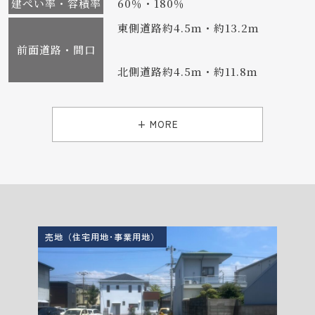
建ぺい率・容積率
60％・180％
東側道路約4.5ｍ・約13.2ｍ
前面道路・間口
北側道路約4.5ｍ・約11.8ｍ
+ MORE
売地（住宅用地･事業用地）