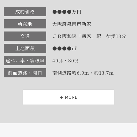
成約価格
●●●●万円
所在地
大阪府泉南市新家
交通
ＪＲ阪和線「新家」駅 徒歩13分
土地面積
●●●●㎡
建ぺい率・容積率
40％・80％
前面道路・間口
南側道路約6.9ｍ・約13.7ｍ
+ MORE