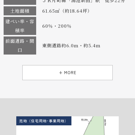
ＪＲ片町線「鴻池新田」駅 徒歩22分
土地面積
61.65㎡（約18.64坪）
建ぺい率・容
60％・200％
積率
前面道路・間
東側道路約6.0ｍ・約5.4ｍ
口
+ MORE
売地（住宅用地･事業用地）