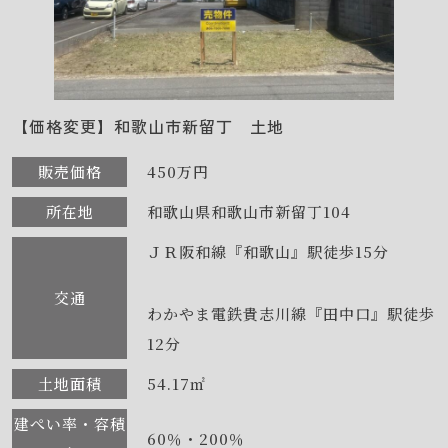
【価格変更】和歌山市新留丁 土地
販売価格
450万円
所在地
和歌山県和歌山市新留丁104
ＪＲ阪和線『和歌山』駅徒歩15分
交通
わかやま電鉄貴志川線『田中口』駅徒歩
12分
土地面積
54.17㎡
建ぺい率・容積
60％・200％