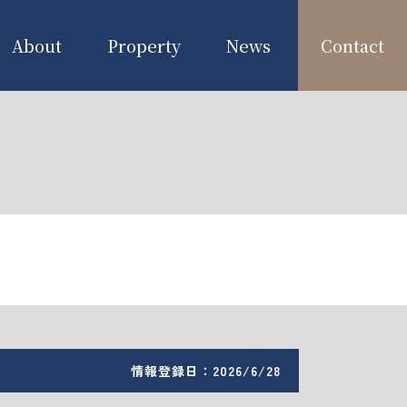
About
Property
News
Contact
情報登録日：2026/6/28