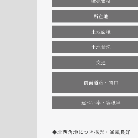
販売価格
所在地
土地面積
土地状況
交通
前面道路・間口
建ぺい率・容積率
◆北西角地につき採光・通風良好