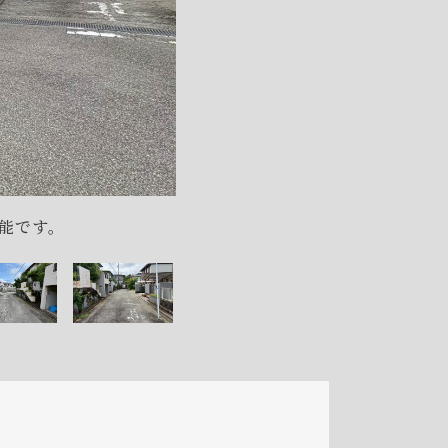
北西角
能です。