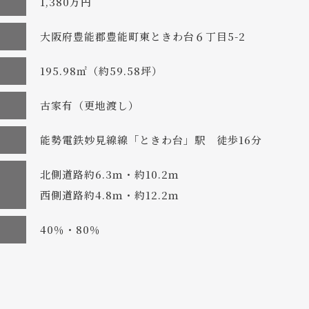
1,380万円
大阪府豊能郡豊能町東ときわ台６丁目5-2
195.98㎡（約59.58坪）
古家有（更地渡し）
能勢電鉄妙見線線「ときわ台」駅 徒歩16分
北側道路約6.3ｍ・約10.2ｍ
西側道路約4.8ｍ・約12.2ｍ
40％・80％